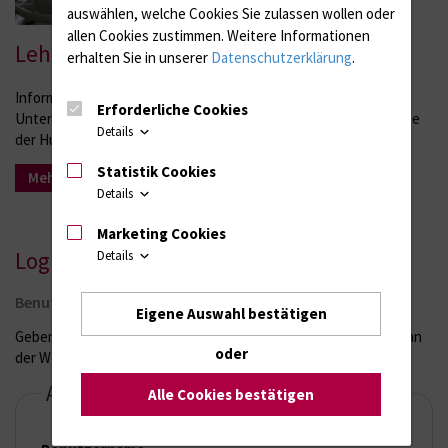
auswählen, welche Cookies Sie zulassen wollen oder
allen Cookies zustimmen. Weitere Informationen
Lehre und Lehrveranstaltungen
erhalten Sie in unserer
Datenschutzerklärung
.
Informationen zu Lehrveranstaltungen, Wahlfächern, Praktika,
Erforderliche Cookies
Unterrichtsmaterialien und weiteren Angeboten für Studierende
Details
der Humanmedizin.
Statistik Cookies
Mehr Infos
Details
Marketing Cookies
Login:
Details
Benutzeranmeldung
Eigene Auswahl bestätigen
Geben Sie Ihren Benutzernamen und Ihr Passwort ein, um sich an
oder
der Website anzumelden
Anmelden
Alle Cookies bestätigen