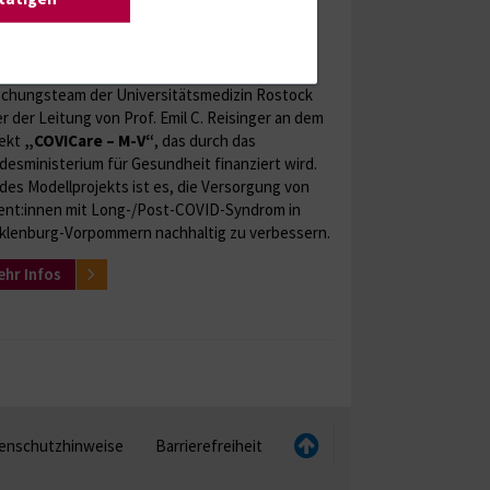
VICare - M-V
 November 2024 arbeitet ein multidisziplinäres
chungsteam der Universitätsmedizin Rostock
r der Leitung von Prof. Emil C. Reisinger an dem
jekt
„COVICare – M-V
“
, das durch das
esministerium für Gesundheit finanziert wird.
 des Modellprojekts ist es, die Versorgung von
ent:innen mit Long-/Post-COVID-Syndrom in
klenburg-Vorpommern nachhaltig zu verbessern.
hr Infos
enschutzhinweise
Barrierefreiheit