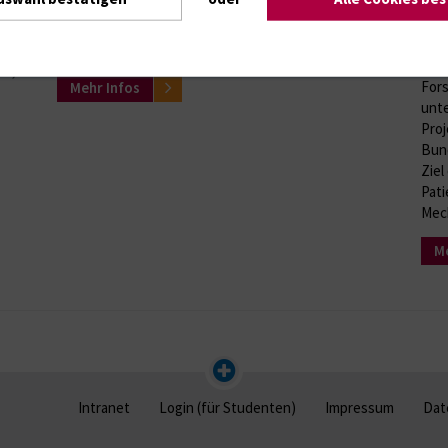
der Arbeitsgruppe Experimentelle Infektiologie, von
CO
Schistosomiasis und Implantatforschung bis hin zu
innovativen Projekten der Infektionsmedizin.
Seit
en,
Fors
Mehr Infos
unte
Pro
Bund
Ziel
Pati
Mec
Me
Intranet
Login (für Studenten)
Impressum
Dat