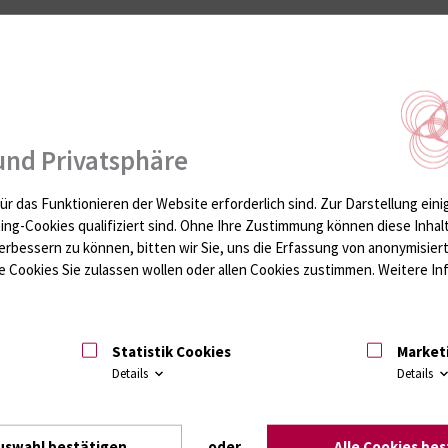
gelmäßig in nationalen und internationalen Fachzeitschriften. Einen Übe
und Privatsphäre
ür das Funktionieren der Website erforderlich sind.
Zur Darstellung eini
ting-Cookies qualifiziert sind. Ohne Ihre Zustimmung können diese Inhal
erbessern zu können, bitten wir Sie, uns die Erfassung von anonymisie
 Cookies Sie zulassen wollen oder allen Cookies zustimmen. Weitere Inf
Statistik Cookies
Market
Details
Details
Experimentelle Infektiologie
ir
Erfahren Sie mehr über die Forschungsaktivitäten
uswahl bestätigen
oder
Alle Cookies be