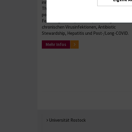
innovative klinische Studien durch, um neue
Therapien für Infektionskrankheiten und
postinfektiöse Syndrome zu entwickeln. Unser
Fokus liegt auf Impfstoffen, Atemwegsinfektion
chronischen Virusinfektionen, Antibiotic
Stewardship, Hepatitis und Post-/Long-COVID.
Mehr Infos
Universität Rostock